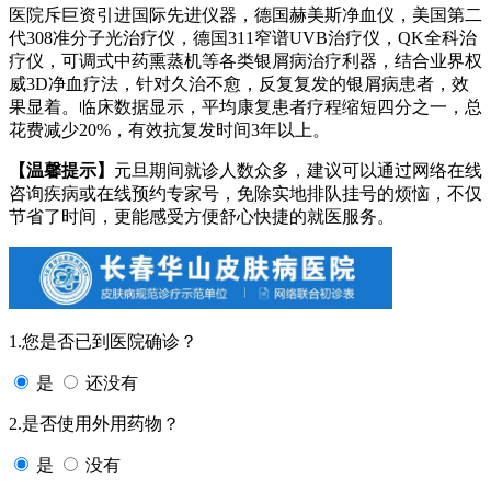
医院斥巨资引进国际先进仪器，德国赫美斯净血仪，美国第二
代308准分子光治疗仪，德国311窄谱UVB治疗仪，QK全科治
疗仪，可调式中药熏蒸机等各类银屑病治疗利器，结合业界权
威3D净血疗法，针对久治不愈，反复复发的银屑病患者，效
果显着。临床数据显示，平均康复患者疗程缩短四分之一，总
花费减少20%，有效抗复发时间3年以上。
【温馨提示】
元旦期间就诊人数众多，建议可以通过网络在线
咨询疾病或在线预约专家号，免除实地排队挂号的烦恼，不仅
节省了时间，更能感受方便舒心快捷的就医服务。
1.您是否已到医院确诊？
是
还没有
2.是否使用外用药物？
是
没有